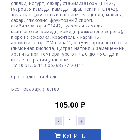
сливки, йогурт, сахар, стабилизаторы (Е1422,
гуаровая камедь, камедь тары, пектин, Е1442),
желатин, фруктовый наполнитель (вода, малина,
сахар, глюкозно-фруктозный сироп,
стабилизаторы Е1442, гуаровая камедь,
ксантановая камедь, камедь рожкового дерева),
пюре из ежевики, краситель - кармины,
ароматизатор ""Малина"", регулятор кислотности
(лимонная кислота, цитрат натрия 3-замещенный).
Хранить при температуре от +2'C до +6'C, до и
после вскрытия упаковки.
ТУ 10.51.56-113-05268977-2011"
Срок годности 45 дн.
Вес товара(кг):
0.100
105.00
₽
-
+
КУПИТЬ