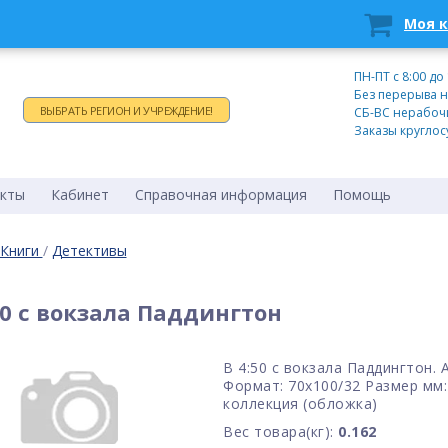
Моя 
Время работы:
ПН-ПТ c 8:00 до
Без перерыва н
ВЫБРАТЬ РЕГИОН И УЧРЕЖДЕНИЕ!
СБ-ВС нерабоч
Заказы круглос
кты
Кабинет
Справочная информация
Помощь
Книги
/
Детективы
50 с вокзала Паддингтон
В 4:50 с вокзала Паддингтон. 
Формат: 70x100/32 Размер мм:
коллекция (обложка)
Вес товара(кг):
0.162