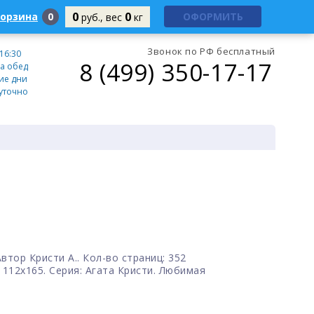
0
0
корзина
0
ОФОРМИТЬ
руб., вес
кг
Звонок по РФ бесплатный
 16:30
8 (499) 350-17-17
а обед
ие дни
уточно
Автор Кристи А.. Кол-во страниц: 352
 112х165. Серия: Агата Кристи. Любимая