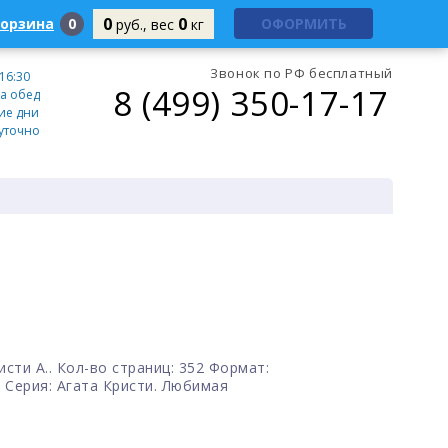
0
0
корзина
0
ОФОРМИТЬ
руб., вес
кг
Звонок по РФ бесплатный
 16:30
8 (499) 350-17-17
а обед
ие дни
уточно
сти А.. Кол-во страниц: 352 Формат:
. Серия: Агата Кристи. Любимая