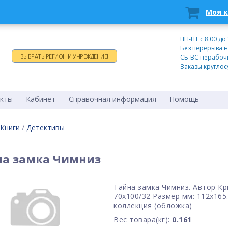
Моя 
Время работы:
ПН-ПТ c 8:00 до
Без перерыва н
ВЫБРАТЬ РЕГИОН И УЧРЕЖДЕНИЕ!
СБ-ВС нерабоч
Заказы круглос
кты
Кабинет
Справочная информация
Помощь
Книги
/
Детективы
на замка Чимниз
Тайна замка Чимниз. Автор Кри
70x100/32 Размер мм: 112х165
коллекция (обложка)
Вес товара(кг):
0.161