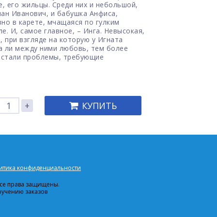
е, его жильцы. Среди них и небольшой,
пан Иванович, и бабушка Анфиса,
но в карете, мчащаяся по гулким
е. И, самое главное, – Инга. Невысокая,
, при взгляде на которую у Игната
а ли между ними любовь, тем более
 встали проблемы, требующие
+
КУПИТЬ
итика конфиденциальности
 Все права защищены.
ручению заказов