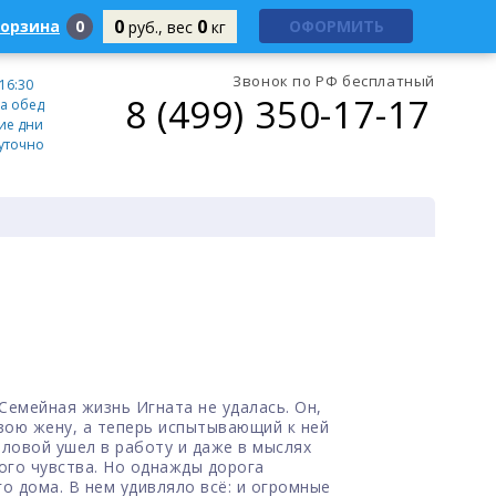
0
0
корзина
0
ОФОРМИТЬ
руб., вес
кг
Звонок по РФ бесплатный
 16:30
8 (499) 350-17-17
а обед
ие дни
уточно
Семейная жизнь Игната не удалась. Он,
вою жену, а теперь испытывающий к ней
оловой ушел в работу и даже в мыслях
ого чувства. Но однажды дорога
го дома. В нем удивляло всё: и огромные