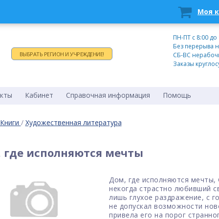
Моя 
Время работы:
ПН-ПТ c 8:00 до
Без перерыва н
ВЫБРАТЬ РЕГИОН И УЧРЕЖДЕНИЕ!
СБ-ВС нерабоч
Заказы круглос
кты
Кабинет
Справочная информация
Помощь
Книги
/
Художественная литература
 где исполняются мечты
Дом, где исполняются мечты, 
некогда страстно любивший с
лишь глухое раздражение, с г
не допускал возможности нов
привела его на порог странно