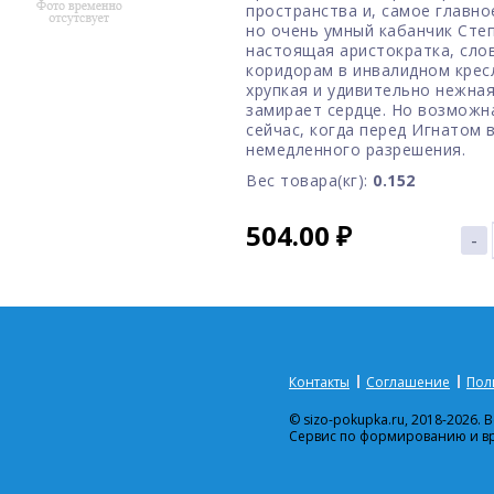
пространства и, самое главно
но очень умный кабанчик Сте
настоящая аристократка, слов
коридорам в инвалидном кресл
хрупкая и удивительно нежная
замирает сердце. Но возможн
сейчас, когда перед Игнатом
немедленного разрешения.
Вес товара(кг):
0.152
504.00
₽
-
Контакты
Соглашение
Пол
© sizo-pokupka.ru, 2018-2026.
Сервис по формированию и в