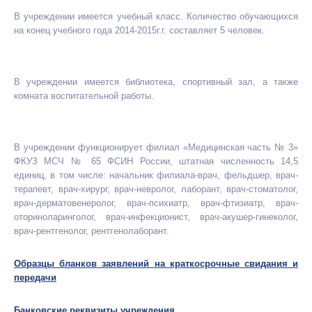
В учреждении имеется учебный класс. Количество обучающихся
на конец учебного года 2014-2015г.г. составляет 5 человек.
В учреждении имеется библиотека, спортивный зал, а также
комната воспитательной работы.
В учреждении функционирует филиал «Медицинская часть № 3»
ФКУЗ МСЧ № 65 ФСИН России, штатная численность 14,5
единиц, в том числе: начальник филиала-врач, фельдшер, врач-
терапевт, врач-хирург, врач-невролог, лаборант, врач-стоматолог,
врач-дерматовенеролог, врач-психиатр, врач-фтизиатр, врач-
оториноларинголог, врач-инфекционист, врач-акушер-гинеколог,
врач-рентгенолог, рентгенолаборант.
Образцы бланков заявлений на краткосрочные свидания и
передачи
Банковские реквизиты учреждения